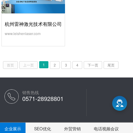
杭州雷神激光技术有限公司
www.leishenlaser.com
1
首页
上一页
2
3
4
下一页
尾页
销售热线
0571-28928801
企业展示
SEO优化
外贸营销
电话视频会议
版权所有 ©
杭州一朵云科技有限公司
电话会议
|
视频会议
|
企业邮箱登陆
|
企业邮箱