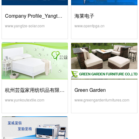
Company Profile_Yangtze Solar Power
海莱电子
www.yangtze-solar.com
www.openfpga.cn
杭州芸蔻家用纺织品有限公司
Green Garden
www.yunkoutextile.com
www.greengardenfurnitures.com